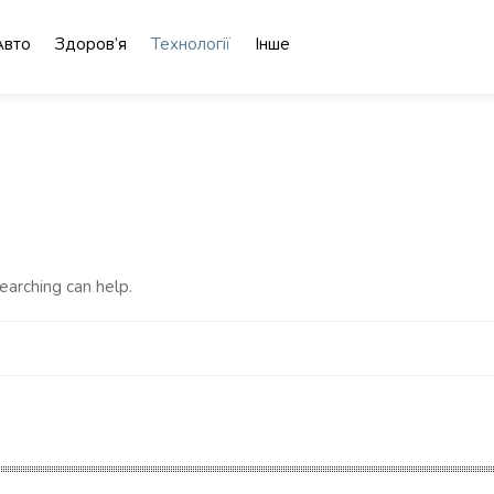
Авто
Здоров’я
Технології
Інше
earching can help.