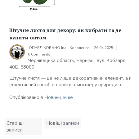
Штучне листя для декору: як вибрати та де
купити оптом
ОПУБЛІКОВАНО
Іван Коваленко
26.04.2025
0 Comments
Чернівецька область, Чернівці, вул. Кобзаря,
40Б, 58000
Штучне листя — це не лише декоративний елемент, а й
ефективний спосіб створити атмосферу природи в...
Опубліковано в
Новини
,
Інше
Навігація
Старіші
Новіші записи
за
записи
записами