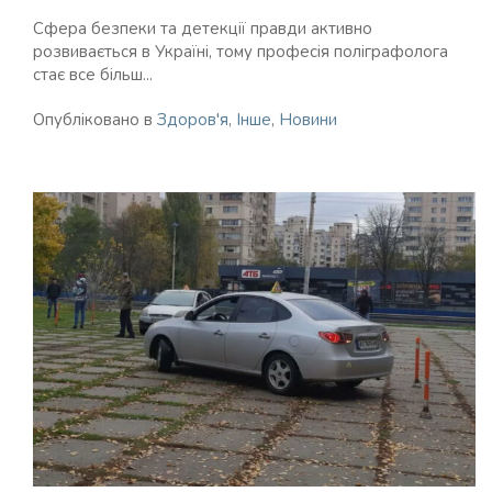
Сфера безпеки та детекції правди активно
розвивається в Україні, тому професія поліграфолога
стає все більш...
Опубліковано в
Здоров'я
,
Інше
,
Новини