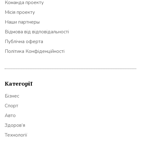
Команда проекту
Місія проекту
Наши партнеры
Відмова від відповідальності
Публічна оферта
Політика Конфіденційності
Категорії
Бізнес
Спорт
Авто
Здоров’я
Технології