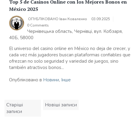
Top 5 de Casinos Online con los Mejores Bonos en
México 2025
ОПУБЛІКОВАНО
Іван Коваленко
03.09.2025
0 Comments
Чернівецька область, Чернівці, вул. Кобзаря,
40Б, 58000
El universo del casino online en México no deja de crecer, y
cada vez más jugadores buscan plataformas confiables que
ofrezcan no solo seguridad y variedad de juegos, sino
también atractivos bonos...
Опубліковано в
Новини
,
Інше
Навігація
Старіші
Новіші записи
за
записи
записами