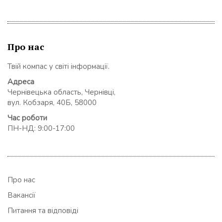
Про нас
Твій компас у світі інформації.
Адреса
Чернівецька область, Чернівці,
вул. Кобзаря, 40Б, 58000
Час роботи
ПН-НД: 9:00-17:00
Про нас
Вакансії
Питання та відповіді