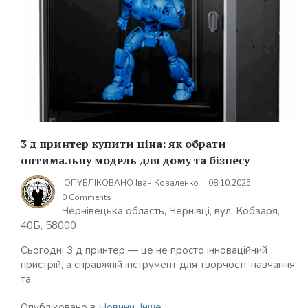
3 д принтер купити ціна: як обрати
оптимальну модель для дому та бізнесу
ОПУБЛІКОВАНО
Іван Коваленко
08.10.2025
0 Comments
Чернівецька область, Чернівці, вул. Кобзаря,
40Б, 58000
Сьогодні 3 д принтер — це не просто інноваційний
пристрій, а справжній інструмент для творчості, навчання
та...
Опубліковано в
Новини
,
Інше