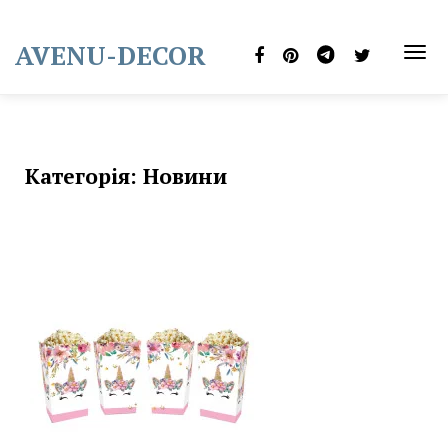
Skip
to
AVENU-DECOR
content
TOG
NAVI
Категорія:
Новини