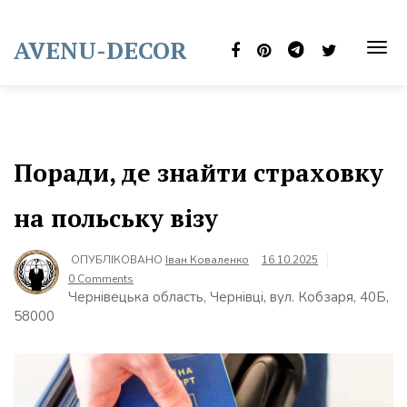
Skip
to
AVENU-DECOR
content
TOG
NAVI
Поради, де знайти страховку
на польську візу
ОПУБЛІКОВАНО
Іван Коваленко
16.10.2025
0 Comments
Чернівецька область, Чернівці, вул. Кобзаря, 40Б,
58000