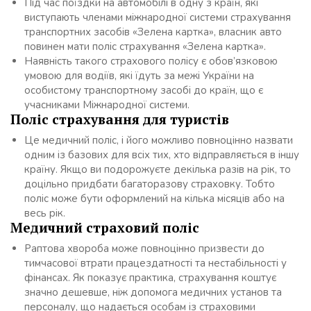
Під час поїздки на автомобілі в одну з країн, які
виступають членами міжнародної системи страхування
транспортних засобів «Зелена картка», власник авто
повинен мати поліс страхування «Зелена картка».
Наявність такого страхового полісу є обов’язковою
умовою для водіїв, які їдуть за межі України на
особистому транспортному засобі до країн, що є
учасниками Міжнародної системи.
Поліс страхування для туристів
Це медичний поліс, і його можливо повноцінно назвати
одним із базових для всіх тих, хто відправляється в іншу
країну. Якщо ви подорожуєте декілька разів на рік, то
доцільно придбати багаторазову страховку. Тобто
поліс може бути оформлений на кілька місяців або на
весь рік.
Медичний страховий поліс
Раптова хвороба може повноцінно призвести до
тимчасової втрати працездатності та нестабільності у
фінансах. Як показує практика, страхування коштує
значно дешевше, ніж допомога медичних установ та
персоналу, що надається особам із страховими