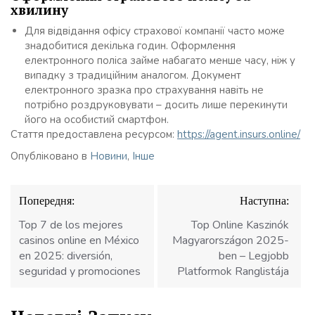
хвилину
Для відвідання офісу страхової компанії часто може
знадобитися декілька годин. Оформлення
електронного поліса займе набагато менше часу, ніж у
випадку з традиційним аналогом. Документ
електронного зразка про страхування навіть не
потрібно роздруковувати – досить лише перекинути
його на особистий смартфон.
Стаття предоставлена ресурсом:
https://agent.insurs.online/
Опубліковано в
Новини
,
Інше
Навігація
Попередня:
Наступна:
записів
Top 7 de los mejores
Top Online Kaszinók
casinos online en México
Magyarországon 2025-
en 2025: diversión,
ben – Legjobb
seguridad y promociones
Platformok Ranglistája