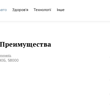
Авто
Здоров’я
Технології
Інше
 Преимущества
omments
 40Б, 58000