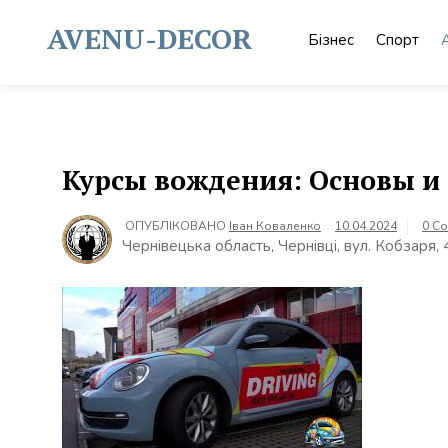
Skip
to
AVENU-DECOR
Бізнес
Спорт
content
Курсы вождения: Основы и
ОПУБЛІКОВАНО
Іван Коваленко
10.04.2024
0 C
Чернівецька область, Чернівці, вул. Кобзаря,