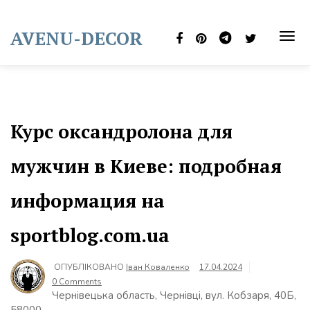
Skip
to
AVENU-DECOR
content
TOG
NAVI
Курс оксандролона для
мужчин в Киеве: подробная
информация на
sportblog.com.ua
ОПУБЛІКОВАНО
Іван Коваленко
17.04.2024
0 Comments
Чернівецька область, Чернівці, вул. Кобзаря, 40Б,